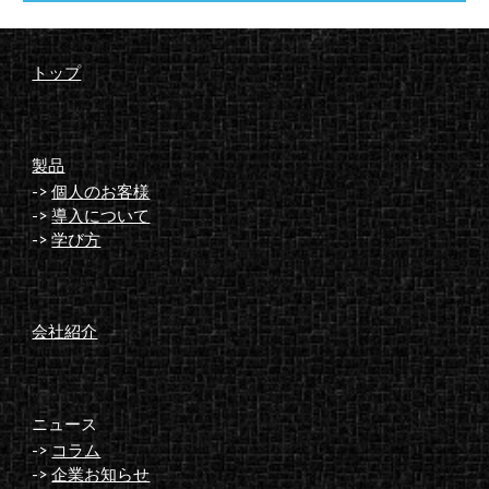
トップ
製品
->
個人のお客様
->
導入について
->
学び方
会社紹介
ニュース
->
コラム
->
企業お知らせ