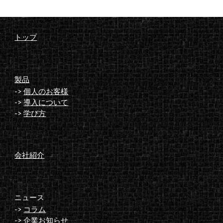
トップ
製品
->
個人のお客様
->
導入について
->
学び方
会社紹介
ニュース
->
コラム
->
企業お知らせ