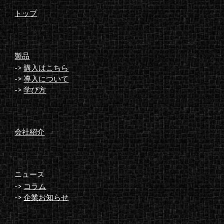
トップ
製品
->
購入はこちら
->
導入について
->
学び方
会社紹介
ニュース
->
コラム
->
企業お知らせ